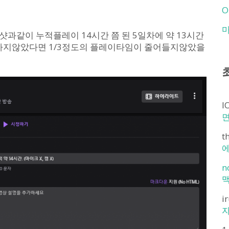
O
샷과같이 누적플레이 14시간 쯤 된 5일차에 약 13시간
밍하지않았다면 1/3정도의 플레이타임이 줄어들지않았을
I
t
에
n
맥
i
자