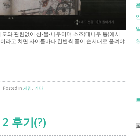
난이도와 관련없이 산-물-나무이며 소즈(대나무 통)에서
클이라고 치면 사이클마다 한번씩 종이 순서대로 울려야
Posted in
게임
,
기타
T 2 후기(?)