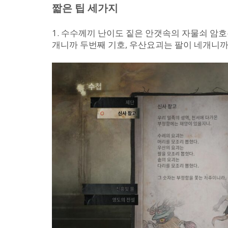
코
짧은 팁 세가지
일
기
1. 수수께끼 난이도 짙은 안갯속의 자물쇠 암
및
개니까 두번째 기호, 우산요괴는 팔이 네개니까
여
우
신
님
의
비
밀
트
로
피
정
보