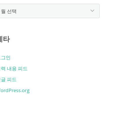
보
관
함
메타
로그인
력 내용 피드
댓글 피드
ordPress.org