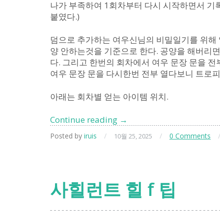
나가 부족하여 1회차부터 다시 시작하면서 기록
붙였다.)
덤으로 추가하는 여우신님의 비밀일기를 위해 열
양 안하는것을 기준으로 한다. 공양을 해버리면
다. 그리고 한번의 회차에서 여우 문장 문을 
여우 문장 문을 다시한번 전부 열다보니 트로
아래는 회차별 얻는 아이템 위치.
사
Continue reading
→
일
Posted by
iruis
/
/
0 Comments
10월 25, 2025
런
트
힐
f
사힐런트 힐 f 팁
–
사
쿠