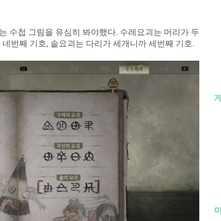
호는 수첩 그림을 유심히 봐야했다. 수레요괴는 머리가 두
 네번째 기호, 솥요괴는 다리가 세개니까 세번째 기호.