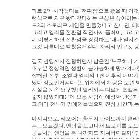
파트 2의 시작챕터를 ‘전환점’으로 봤을 때 이것을 기
런식으로 자꾸 왔다갔다하는 구성은 싫어하는 
트2의 스토리로 게임을 만들었다고 친다면, 
그리고 엘리를 전환점 직전까지 플레이, 그리고
데 이렇게하면 전환점을 경험하고 ‘내가 열시간
그것 나름대로 빡쳤을거같다. 차라리 입구컷 당
결국 엔딩까지 진행하면서 남은건 ‘누구하나 기
대부분 정상적인 생활이 불가능하게 망가져버린 
잡해진 전투, 조엘과 엘리의 1편 이후의 이야
났다 정도인거같다. (트위치에서 채팅을 보면
진실을 계속 요구했던 엘리와는 다르게 조엘은 
좋지 않았기때문에 보통 사람이 예상한 반응과 
고 아마 전투가 맘에안들었으면 진심 시간과 
마지막으로, 라오어는 황무지 난이도까지 클리
는… 모르겠다. 엔딩을 보고나서 트로피를 모으
공들처럼 엔딩을 본 나까지도 지쳐버린걸까? 단