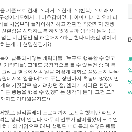
준으로 현재 -> 과거 -> 현재 -> (반복) -> 미래 이
구성이기도해서 더 비호감이였다. 아마 내가 라오어 파
애비를 처음부터 플레이하게하고 전환점 직전까지 진행,
 전환점을 진행하도록 하지않았을까 생각이 든다. (근
 넘는 시간동안 뭘 해온거지?’하는 현타 비슷걸 겪어서
하는게 더 현명한건가?)
복이 납득되지않는 캐릭터들’, ‘누구도 행복할 수 없고
캐릭터들’, 그래도 긍정적으로 볼 수 있는건 좀 더 복
입
기, 그리고 병원에서의 일을 어떻게 대화로 풀었는지 나타
 병원에서의 일을 대화로 푸는 장면마저 혹평이 많았지만
계속 거짓말로 숨기려했던 점, 엘리가 자라온 환경이
다른 행동을 했을 수 있겠다는 생각이 든다. 그건 그거
W
돈까지도 아까웠을지도?)
어했고, 멀티플레이 트로피까지 도전을 했지만 파트 2
려는 생각이 안든다. 아무리 전투가 맘에들었어도 주인
 하나의 게임으로 84년 설립된 너티독의 수많은 팬들