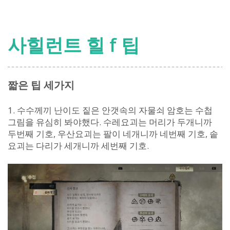
힐
f
–
사힐런트 힐 f 팁
사
쿠
코
일
짧은 팁 세가지
기
및
1. 수수께끼 난이도 짙은 안갯속의 자물쇠 암호는 수첩
여
그림을 유심히 봐야했다. 수레요괴는 머리가 두개니까
우
두번째 기호, 우산요괴는 팔이 네개니까 네번째 기호, 솥
신
요괴는 다리가 세개니까 세번째 기호.
님
의
비
밀
트
로
피