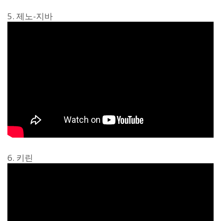
5. 제노-지바
6. 키린