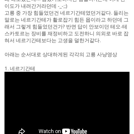
이도가 내려간거라던데 -_-;;)
고룡 중 가장 힘들었던건 네르기간테였던거같다. 들리는
말로는 네르기간테가 활로잡기 힘든 몹이라고 하던데 그
래서 그렇게 힘들었던건가? 반면 답이 안보이던 테오-테
스카토르는 장비를 재정비하고 도전하니 의외로 바로 잡
혀서 네르기간테보다는 고생을 덜한거같다.
아래는 순서대로 상대하게된 각각의 고룡 사냥영상
1. 네르기간테