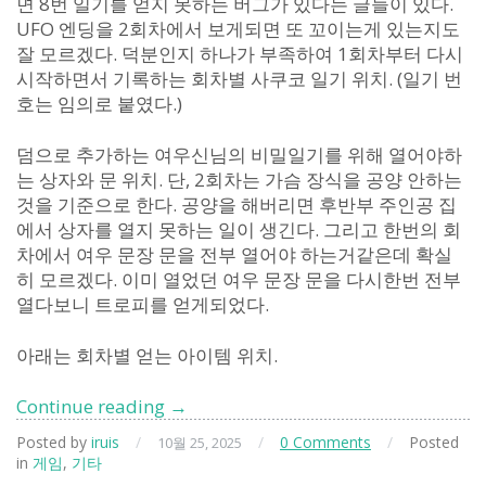
면 8번 일기를 얻지 못하는 버그가 있다는 글들이 있다.
UFO 엔딩을 2회차에서 보게되면 또 꼬이는게 있는지도
잘 모르겠다. 덕분인지 하나가 부족하여 1회차부터 다시
시작하면서 기록하는 회차별 사쿠코 일기 위치. (일기 번
호는 임의로 붙였다.)
덤으로 추가하는 여우신님의 비밀일기를 위해 열어야하
는 상자와 문 위치. 단, 2회차는 가슴 장식을 공양 안하는
것을 기준으로 한다. 공양을 해버리면 후반부 주인공 집
에서 상자를 열지 못하는 일이 생긴다. 그리고 한번의 회
차에서 여우 문장 문을 전부 열어야 하는거같은데 확실
히 모르겠다. 이미 열었던 여우 문장 문을 다시한번 전부
열다보니 트로피를 얻게되었다.
아래는 회차별 얻는 아이템 위치.
사
Continue reading
→
일
Posted by
iruis
/
/
0 Comments
/
Posted
10월 25, 2025
런
in
게임
,
기타
트