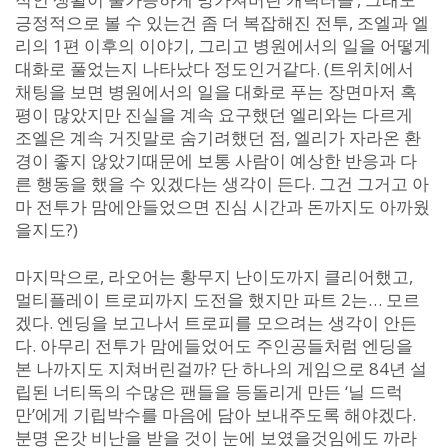
긍정적으로 볼 수 있는건 좀 더 복잡해진 전투, 조엘과 엘
리의 1편 이후의 이야기, 그리고 병원에서의 일을 어떻게
대화로 풀었는지 나타났다 정도인거같다. (트위치에서
채팅을 보면 병원에서의 일을 대화로 푸는 장면마저 혹
평이 많았지만 진실을 계속 요구했던 엘리와는 다르게
조엘은 계속 거짓말로 숨기려했던 점, 엘리가 자라온 환
경이 좋지 않았기때문에 보통 사람이 예상한 반응과 다
른 행동을 했을 수 있겠다는 생각이 든다. 그건 그거고 아
마 전투가 맘에안들었으면 진심 시간과 돈까지도 아까웠
을지도?)
마지막으로, 라오어는 황무지 난이도까지 클리어했고,
멀티플레이 트로피까지 도전을 했지만 파트 2는… 모르
겠다. 엔딩을 보고나서 트로피를 모으려는 생각이 안든
다. 아무리 전투가 맘에들었어도 주인공들처럼 엔딩을
본 나까지도 지쳐버린걸까? 단 하나의 게임으로 84년 설
립된 너티독의 수많은 팬들을 등돌리게 만든 ‘닐 드럭
만’에게 기립박수를 마음에 담아 보내주도록 해야겠다.
분명 온갓 비난을 받을 것이 눈에 보였을것임에도 까라