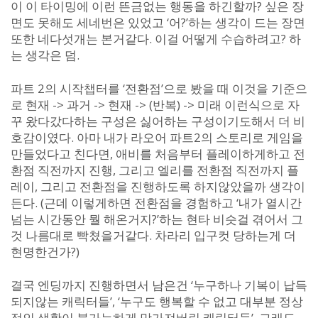
이 이 타이밍에 이런 뜬금없는 행동을 하긴할까? 싶은 장
면도 못해도 세네번은 있었고 ‘어?’하는 생각이 드는 장면
또한 네다섯개는 본거같다. 이걸 어떻게 수습하려고? 하
는 생각은 덤.
파트 2의 시작챕터를 ‘전환점’으로 봤을 때 이것을 기준으
로 현재 -> 과거 -> 현재 -> (반복) -> 미래 이런식으로 자
꾸 왔다갔다하는 구성은 싫어하는 구성이기도해서 더 비
호감이였다. 아마 내가 라오어 파트2의 스토리로 게임을
만들었다고 친다면, 애비를 처음부터 플레이하게하고 전
환점 직전까지 진행, 그리고 엘리를 전환점 직전까지 플
레이, 그리고 전환점을 진행하도록 하지않았을까 생각이
든다. (근데 이렇게하면 전환점을 경험하고 ‘내가 열시간
넘는 시간동안 뭘 해온거지?’하는 현타 비슷걸 겪어서 그
것 나름대로 빡쳤을거같다. 차라리 입구컷 당하는게 더
현명한건가?)
결국 엔딩까지 진행하면서 남은건 ‘누구하나 기복이 납득
되지않는 캐릭터들’, ‘누구도 행복할 수 없고 대부분 정상
적인 생활이 불가능하게 망가져버린 캐릭터들’, 그래도