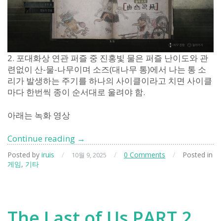
정
보
2. 포대화상 연관 퍼즐 중 진홍빛 물은 퍼즐 난이도와 관
련없이 산-물-나무이며 소즈(대나무 통)에서 나는 통 소
리가 발생하는 주기를 하나의 사이클이라고 치면 사이클
마다 한번씩 종이 순서대로 울려야 함.
아래는 녹화 영상
사
Continue reading
→
힐
Posted by
iruis
/
/
0 Comments
/
Posted in
10월 9, 2025
런
게임
,
기타
트
힐
f
팁
The Last of Us PART 2