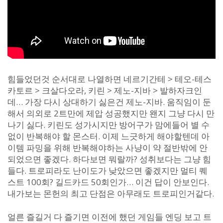
힘들었던것 순서대로 나열하면 네르기간테 > 테오-테스
카토르 > 크살다오라, 키린 > 제노-지바 > 발하자크인
데… 가장 다시 상대하기 싫은건 제노-지바. 움직임이 둔
해서 의외로 2트만에 제압 성공했지만 왠지 그냥 다시 만
나기 싫다. 키린도 성가시지만 방어구가 맘에들어 별 수
없이 반복해야 할 몬스터. 이제 느긋하게 해야할텐데 아
이템 파밍을 위해 반복해야하는 사냥이 약 절반밖에 안
되었으면 좋겠다. 하다보면 뭐랄까? 성취보다는 그냥 힘
들다. 트로피라도 난이도가 낮았으면 좋겠지만 멀티 퀘
스트 100회? 길드카드 50회인가… 이건 답이 안보인다.
내가보는 몬헌의 최고 단점은 아무래도 트로피인거같다.
얼른 즐길거 다 즐기면 이전에 했던 게임들 엔딩 보고 트