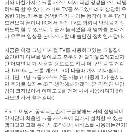
서와 마찬가지로 크롬 캐스트에서 직접 영상을 스트리밍
하도록 할 수 있다. 스마트 TV를 쓰고있더라도 상당히 유
용한 기능. 제목을 검색한다거나 하는 동작이 힘든 TV 리
모컨보다 폰이나 PC에서 직접 TV로 영화나 영상을 재생
하도록 할 수 있으니 누군가 놀러왔을 때 영화를 본다거
나 유튜브 영상을 본다거나 할 때 쓸만한 장치인거같다.
지금은 이걸 그냥 디지털 TV를 사용하고있는 고향집에
쓸만한가 여부를 알아보고 충분하면 달아놓으려고샀지
만 어쩌면 내가 사용할 용도로도 하나 더 구입을 할거같
다. UHD되는 크롬 캐스트 3이 나올때 까지 기다릴지…
아니면 그냥 크롬 캐스트 2를 사놓고 나중에 3가 출시되
면 추가로 살지는 조금 생각해봐야겠다. (가격적인 부담
감이 크지않아서 아마도 2를 먼저 사서 사용하다가 3이
나오면 사서 쓸거같다.)
P.S. 1. 어떻게 동작되는건지 구글링해도 거의 설명되어
있지않아 처음엔 크롬 캐스트에 몇가지 설치할 수 있는
앱이있고 그걸 통해서 조작해서 서비스를 사용하는건가?
생각했었는데 그런건 아니였다. PC의 크롬 브라우저나