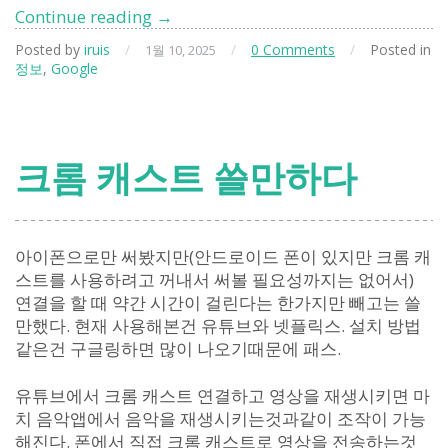
개
Continue reading
→
노
Posted by
iruis
/
/
0 Comments
/
Posted in
1월 10, 2025
답
정보
,
Google
구
글
플
레
크롬 캐스트 쓸만하다
이
스
토
어
아이폰으로만 써봤지만(안드로이드 폰이 있지만 크롬 캐
스트를 사용하려고 꺼내서 써볼 필요성까지는 없어서)
연결을 할 때 약간 시간이 걸린다는 한가지만 빼고는 쓸
만했다. 현재 사용해본건 유튜브와 넷플릭스. 설치 방법
같은건 구글링하면 많이 나오기때문에 패스.
유튜브에서 크롬 캐스트 연결하고 영상을 재생시키면 마
치 음악앱에서 음악을 재생시키는것과같이 조작이 가능
해진다. 폰에서 직접 크롬 캐스트로 영상을 전송하는것