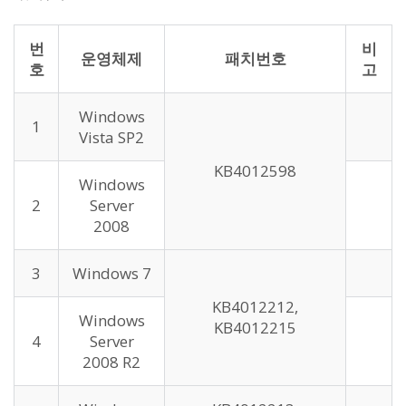
번
비
운영체제
패치번호
호
고
Windows
1
Vista SP2
KB4012598
Windows
2
Server
2008
3
Windows 7
KB4012212,
Windows
KB4012215
4
Server
2008 R2