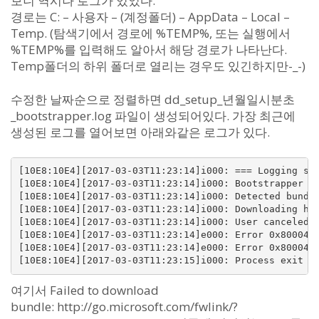
보니 역시나 로그가 있었다.
경로는 C: – 사용자 – (계정폴더) – AppData – Local –
Temp. (탐색기에서 경로에 %TEMP%, 또는 실행에서
%TEMP%를 입력해도 알아서 해당 경로가 나타난다.
Temp폴더의 하위 폴더로 열리는 경우도 있긴하지만-_-)
수정한 날짜순으로 정렬하면 dd_setup_년월일시분초
_bootstrapper.log 파일이 생성되어있다. 가장 최근에
생성된 로그를 열어보면 아래와같은 로그가 있다.
[10E8:10E4][2017-03-03T11:23:14]i000: === Logging sta
[10E8:10E4][2017-03-03T11:23:14]i000: Bootstrapper v1
[10E8:10E4][2017-03-03T11:23:14]i000: Detected bundle
[10E8:10E4][2017-03-03T11:23:14]i000: Downloading htt
[10E8:10E4][2017-03-03T11:23:14]i000: User canceled t
[10E8:10E4][2017-03-03T11:23:14]e000: Error 0x8000400
[10E8:10E4][2017-03-03T11:23:14]e000: Error 0x8000400
[10E8:10E4][2017-03-03T11:23:15]i000: Process exit c
여기서 Failed to download
bundle: http://go.microsoft.com/fwlink/?