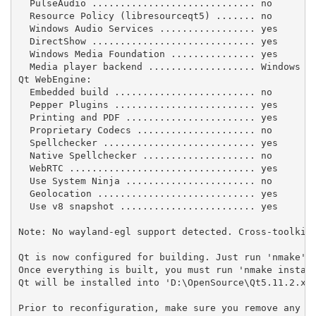
  PulseAudio ............................. no

  Resource Policy (libresourceqt5) ....... no

  Windows Audio Services ................. yes

  DirectShow ............................. yes

  Windows Media Foundation ............... yes

  Media player backend ................... Windows Me
Qt WebEngine:

  Embedded build ......................... no

  Pepper Plugins ......................... yes

  Printing and PDF ....................... yes

  Proprietary Codecs ..................... no

  Spellchecker ........................... yes

  Native Spellchecker .................... no

  WebRTC ................................. yes

  Use System Ninja ....................... no

  Geolocation ............................ yes

  Use v8 snapshot ........................ yes

Note: No wayland-egl support detected. Cross-toolkit 
Qt is now configured for building. Just run 'nmake'.

Once everything is built, you must run 'nmake install
Qt will be installed into 'D:\OpenSource\Qt5.11.2.x64
Prior to reconfiguration, make sure you remove any le