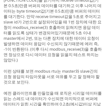
[FUNCTION CODE]를 읽기까지 receive timeout값(기
본 0.5초)만큼 버퍼의 데이터를 대기하고 이후 나머지 데
이터는 byte timeout값(기본 0.5초)만큼 버퍼의 데이터
를 대기한다. 만약 receive timeout값을 5초로 주어지고
slave id가 2번으로 설정되어있을 때 1번 장치에 대한 요
청이 modbus_receive(3) 호출하여 읽혀지면 응답 데이
터를 읽도록 상태가 변경되어있기때문에 5초 이내
master에서 2번, 또는 다른 장치에 대한 데이터 요청이
발생하면 데이터 응답이 수신되지 않기때문에 에러 즉,
-1이 반환된다. (이후 다시 modbus_receive(3)을 호출하
면 정상으로 다시 데이터 요청을 읽을지 테스트 하지는
않았다.)
이런 상태를 보면 modbus rtu는 master와 slave간의
요청 응답의 타임아웃을 서로 여유를 두고 잘 정해야 할
것으로 보인다.
예전 클라이언트를 만들었을 때 로직은 시리얼 데이터를
읽는 스레드 내 데이터가 수신되면 마지막으로 버퍼에
데이터가 읽힌 시간을 확인하여 0.2초(예시값)이상 지났