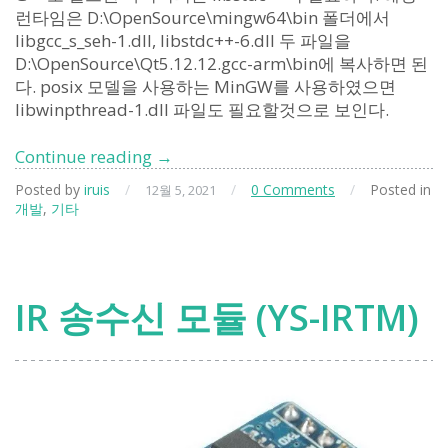
런타임은 D:\OpenSource\mingw64\bin 폴더에서
libgcc_s_seh-1.dll, libstdc++-6.dll 두 파일을
D:\OpenSource\Qt5.12.12.gcc-arm\bin에 복사하면 된
다. posix 모델을 사용하는 MinGW를 사용하였으면
libwinpthread-1.dll 파일도 필요할것으로 보인다.
Qt
Continue reading
→
5.12.12
Posted by
iruis
/
/
0 Comments
/
Posted in
12월 5, 2021
Arm
개발
,
기타
타
겟
빌
드
IR 송수신 모듈 (YS-IRTM)
(Win32
호
스
트)