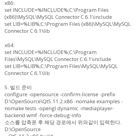
x86:
set INCLUDE=%INCLUDE%;C:\Program Files
(x86)\MySQL\MySQL Connector C 6.1\include
set LIB=%LIB%;C:\Program Files (x86)\MySQL\MySQL
Connector C 6.1\lib
x64:
set INCLUDE=%INCLUDE%;C:\Program
Files\MySQL\MySQL Connector C 6.1\include
set LIB=%LIB%;C:\Program Files\MySQL\MySQL
Connector C 6.1\lib
5. 빌드 준비
configure -opensource -confirm-license -prefix
D:\OpenSource\Qt5.11.2.x86 -nomake examples -
nomake tests -opengl dynamic -mediaplayer-
backend wmf -force-debug-info
소스를 압축푼 후 해당 경로에서 위와같이 입력한다.
D:\OpenSource