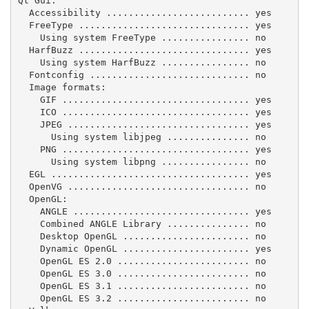
Qt Gui:

  Accessibility .......................... yes

  FreeType ............................... yes

    Using system FreeType ................ no

  HarfBuzz ............................... yes

    Using system HarfBuzz ................ no

  Fontconfig ............................. no

  Image formats:

    GIF .................................. yes

    ICO .................................. yes

    JPEG ................................. yes

      Using system libjpeg ............... no

    PNG .................................. yes

      Using system libpng ................ no

  EGL .................................... yes

  OpenVG ................................. no

  OpenGL:

    ANGLE ................................ yes

    Combined ANGLE Library ............... no

    Desktop OpenGL ....................... no

    Dynamic OpenGL ....................... yes

    OpenGL ES 2.0 ........................ no

    OpenGL ES 3.0 ........................ no

    OpenGL ES 3.1 ........................ no

    OpenGL ES 3.2 ........................ no
