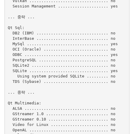
  Vulkan ................................. no

  Session Management ..................... yes

... 중략 ...

Qt Sql:

  DB2 (IBM) .............................. no

  InterBase .............................. no

  MySql .................................. yes

  OCI (Oracle) ........................... no

  ODBC ................................... yes

  PostgreSQL ............................. no

  SQLite2 ................................ no

  SQLite ................................. yes

    Using system provided SQLite ......... no

  TDS (Sybase) ........................... no

... 중략 ...

Qt Multimedia:

  ALSA ................................... no

  GStreamer 1.0 .......................... no

  GStreamer 0.10 ......................... no

  Video for Linux ........................ no

  OpenAL ................................. no
