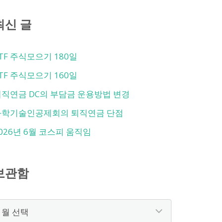
최신 글
TF 주식모으기 180일
TF 주식모으기 160일
직연금 DC의 부담금 운용방법 변경
과학기술인공제회의 퇴직연금 단점
026년 6월 코스피 움직임
보관함
보
관