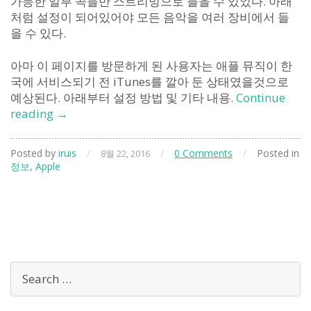
가능한 일부 곡들만 스트리밍으로 들을 수 있었다. 아래
처럼 설정이 되어있어야 모든 음악을 여러 장비에서 들
을 수 있다.
아마 이 페이지를 방문하게 된 사용자는 애플 뮤직이 한
국에 서비스되기 전 iTunes를 깔아 둔 상태였을것으로
예상된다. 아래부터 설정 방법 및 기타 내용.
Continue
여
reading
→
러
PC
Posted by
iruis
/
/
0 Comments
/
Posted in
8월 22, 2016
의
정보
,
Apple
iTunes
와
iOS
간
의
음
악
보
관