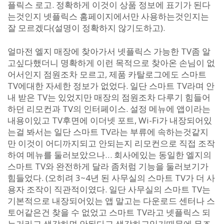
플릭스 로고. 정확하게 이것이 상품 정보에 표기가 된다
는것인지 넷플릭스 홈페이지에서만 사용하는것인지는
잘 모르겠다(설명이 정확하지 않기도하고).
얼마전 엘지 매장에 찾아가서 넷플릭스 가능한 TV좀 알
고싶다했더니 명확하게 이런 목적으로 찾아온 손님이 없
어서인지 점원조차 모르고, 제품 카탈로그에도 스마트
TV에대한 자세한 정보가 없었다. 일단 스마트 TV라며 안
내 받은 TV는 있었지만 매장의 점원조차 다루기 힘들어
하던 리모컨과 TV의 인터페이스. 설정 메뉴에 앱이라는
내용이있고 TV후면에 이더넷 포트, Wi-Fi가 내장되어있
는걸 봐서는 일단 스마트 TV라는 부류에 속하는것같지
만 이것이 어디까지되고 안되는지 리모컨으로 직접 조작
하여 메뉴를 둘러보았으나… 회사에있는 동일한 엘지의
스마트 TV와 완전하게 달라 좀처럼 기능을 둘러보기가
힘들었다. (오히려 3~4년 된 사무실의 스마트 TV가 더 사
용자 조작이 직관적이였다. 일단 사무실의 스마트 TV는
기본적으로 내장되어있는 앱 말고는 다운로드 센터나 스
토어같은건 찾을 수 없었고 스마트 TV라고 넷플릭스 되
는거라고 생각하면 안된다고 생각하고있기때문에 무조