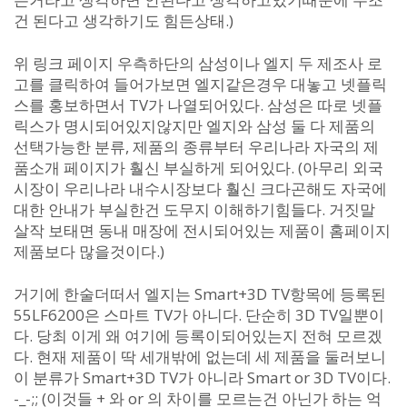
건 된다고 생각하기도 힘든상태.)
위 링크 페이지 우측하단의 삼성이나 엘지 두 제조사 로
고를 클릭하여 들어가보면 엘지같은경우 대놓고 넷플릭
스를 홍보하면서 TV가 나열되어있다. 삼성은 따로 넷플
릭스가 명시되어있지않지만 엘지와 삼성 둘 다 제품의
선택가능한 분류, 제품의 종류부터 우리나라 자국의 제
품소개 페이지가 훨신 부실하게 되어있다. (아무리 외국
시장이 우리나라 내수시장보다 훨신 크다곤해도 자국에
대한 안내가 부실한건 도무지 이해하기힘들다. 거짓말
살작 보태면 동내 매장에 전시되어있는 제품이 홈페이지
제품보다 많을것이다.)
거기에 한술더떠서 엘지는 Smart+3D TV항목에 등록된
55LF6200은 스마트 TV가 아니다. 단순히 3D TV일뿐이
다. 당최 이게 왜 여기에 등록이되어있는지 전혀 모르겠
다. 현재 제품이 딱 세개밖에 없는데 세 제품을 둘러보니
이 분류가 Smart+3D TV가 아니라 Smart or 3D TV이다.
-_-;; (이것들 + 와 or 의 차이를 모르는건 아닌가 하는 억