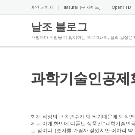
Skip
메인 페이지
iiasuraii (구 사이트)
OpenTTD
to
content
날조 블로그
개발보다 게임을 더 많이하는 프로그래머, 음악 감상은 
과학기술인공제회
현재 직장의 근속년수가 꽤 되기때문에 퇴직연금
제는 이게 한번에 디폴트 상품인 “과학기술인공
는 점이다. (숫자를 가릴까 싶었지만 어차피 약