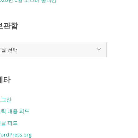
보관함
보
관
함
메타
로그인
력 내용 피드
댓글 피드
ordPress.org