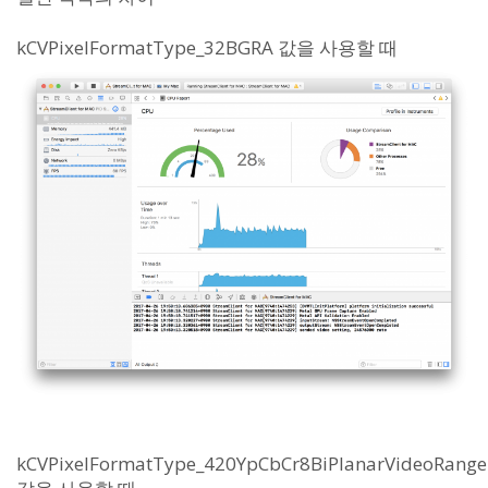
kCVPixelFormatType_32BGRA 값을 사용할 때
kCVPixelFormatType_420YpCbCr8BiPlanarVideoRange