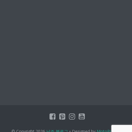
© Copyright 2026
날조 블로그
• Designed by
MotoPress
•