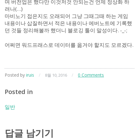
며 버전업은 했다만 이것저것 안되는건 언제 정상화 하
려나(…)
마비노기 접은지도 오래되어 그냥 그때그때 하는 게임
내용이나 삽질하면서 적은 내용이나 에버노트에 기록했
던 것들 정리해볼까 했더니 블로깅 툴이 말성이다. -_-;
어쩌면 워드프래스로 데이터를 옮겨야 할지도 모르겠다.
Posted by
iruis
/
/
0 Comments
8월 10, 2016
Posted in
일반
답글 남기기