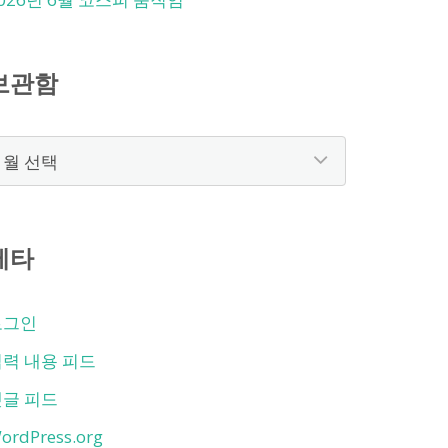
보관함
보
관
함
메타
로그인
력 내용 피드
댓글 피드
ordPress.org