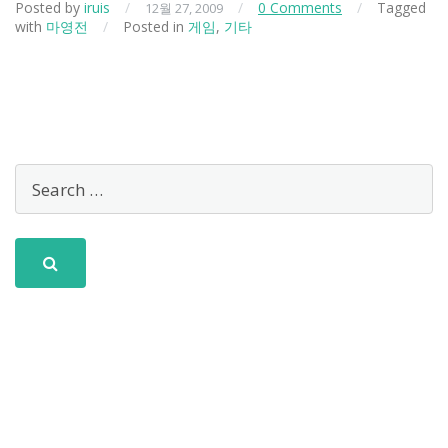
Posted by
iruis
/
/
0 Comments
/
Tagged
12월 27, 2009
with
마영전
/
Posted in
게임
,
기타